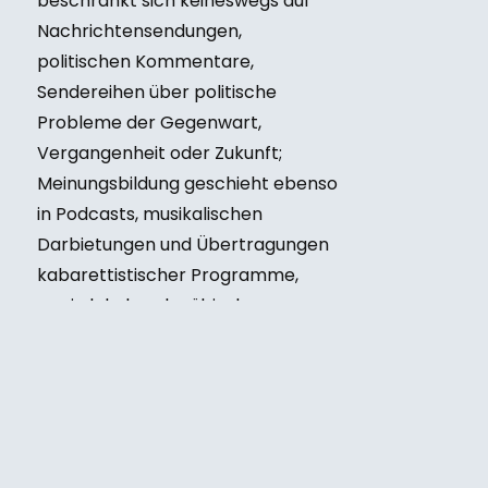
beschränkt sich keineswegs auf
Nachrichtensendungen,
politischen Kommentare,
Sendereihen über politische
Probleme der Gegenwart,
Vergangenheit oder Zukunft;
Meinungsbildung geschieht ebenso
in Podcasts, musikalischen
Darbietungen und Übertragungen
kabarettistischer Programme,
sowie lokale schwäbische
Mundart-Comedy. DONAU 3 FM ist
die crossmediale Medienmarke der
Region, die insbesondere im
Digitalen wächst und sich dabei
der digitalen Transformation